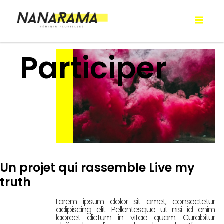
RAMDA
Féminin
plurielles
Participer
Un projet qui rassemble Live my
truth
Lorem ipsum dolor sit amet, consectetur
adipiscing elit. Pellentesque ut nisi id enim
laoreet dictum in vitae quam. Curabitur