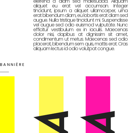
eleifend a diam sed malesuada. Aliquam
aliquet eu erat vel accumsan. Integer
tincidunt, ipsum a aliquet ullamcorper, urna
erat bibendum diam, eu lobortis erat diam sed
augue. Nulla tristique tincidunt mi. Suspendisse
vel augue sed odio euismod vulputate. Nunc
efficitur vestibulum ex in iaculis. Maecenas
dolor nisi, dapibus at dignissim sit amet,
condimentum ut metus. Maecenas sed odio
placerat, bibendum sem quis, mattis erat. Cras
aliquam lectus id odio volutpat congue.
BANNIÈRE